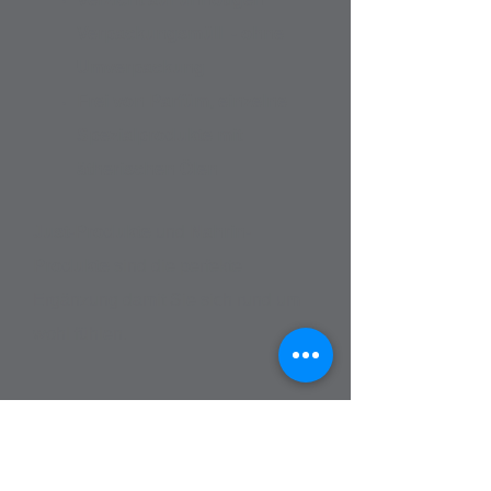
Verpackungsmüll -
ohne
Umverpackung
Frei von Parfüm, einzelne
Spezialprodukte mit
ätherischen Ölen
Just-Produkte
und
Nahrin-
Produkte
sind die perfekte
Ergänzung damit Sie sich rund um
wohl fühlen.
Kräutercremen
Kräuteröle