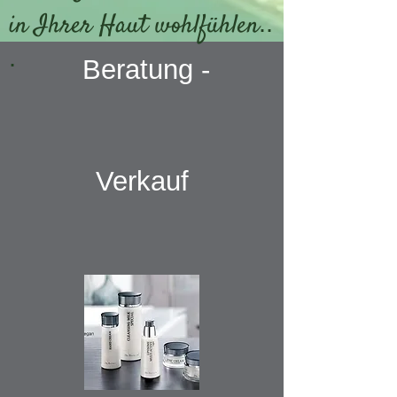
in Ihrer Haut wohlfühlen
..​
.
Beratung -
Verkauf