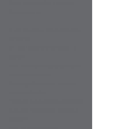
Gerne berate ich Sie in meinem
Kosmetikinstitut.
Mit
Dr. Baumann Pflegeprodukten
bekommen
wir Ihre Hautprobleme schnell in
den Griff.
Eine kompetente Hautanalyse und
eine fachmännische
Beratung
führen uns zu unserem
gemeinsamen Ziel.
Ihr Hautbild wird sichtbar verbessert.
Auch sehr hochwertige dekorative
Kosmetik
kann ich Ihnen anbieten.