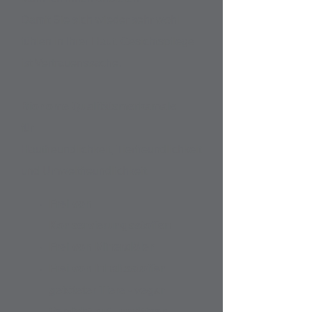
Damit Sie sich wieder sehr wohl
fühlen in Ihrer Haut.
Gesichtspflege
ist Vertrauenssache.
Bionome Qualitätsmerkamale
für
Hautfreundlichkeit,
Tierfreundlichkeit
und Umweltfreundlichkeit.
Frei von
Konservierungsstoffen
Frei von Mineralölen
Frei von Inhaltsstoffen
getöteter Tiere - vegan
Verzicht auf unnötigen