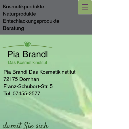
Kosmetikprodukte
Naturprodukte
Entschlackungsprodukte
Beratung
Pia Brandl Das Kosmetikinstitut
72175 Dornhan
Franz-Schubert-Str. 5
Tel.
07455-2577
damit Sie sich